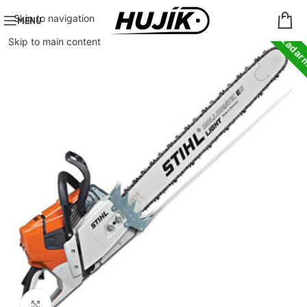
Doprava zada
Skip to navigation
MENU
Skip to main content
Click to enlarge