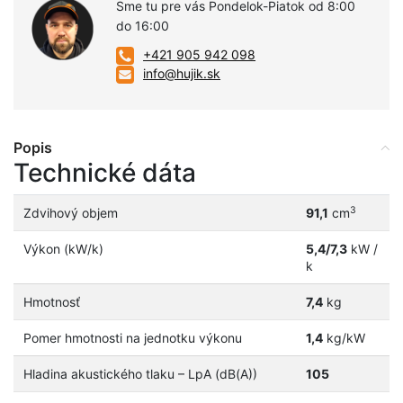
Sme tu pre vás Pondelok-Piatok od 8:00
do 16:00
+421 905 942 098
info@hujik.sk
Popis
Technické dáta
3
Zdvihový objem
91,1
cm
Výkon (kW/k)
5,4/7,3
kW /
k
Hmotnosť
7,4
kg
Pomer hmotnosti na jednotku výkonu
1,4
kg/kW
Hladina akustického tlaku – LpA (dB(A))
105