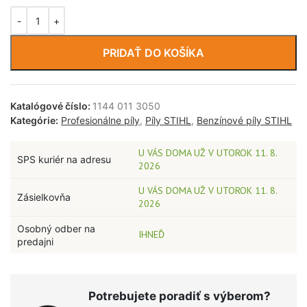
PRIDAŤ DO KOŠÍKA
Katalógové číslo:
1144 011 3050
Kategórie:
Profesionálne píly
,
Píly STIHL
,
Benzínové píly STIHL
U VÁS DOMA UŽ V UTOROK 11. 8.
SPS kuriér na adresu
2026
U VÁS DOMA UŽ V UTOROK 11. 8.
Zásielkovňa
2026
Osobný odber na
IHNEĎ
predajni
Potrebujete poradiť s výberom?