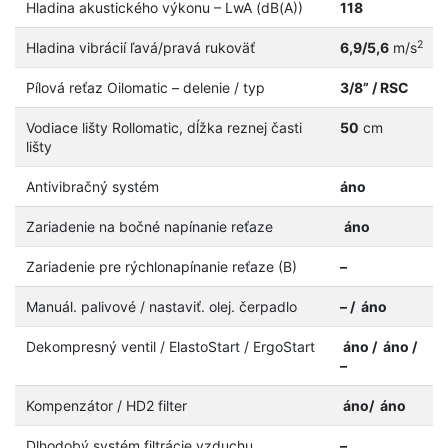
Hladina akustického výkonu – LwA (dB(A))
118
2
Hladina vibrácií ľavá/pravá rukoväť
6,9/5,6
m/s
Pílová reťaz Oilomatic – delenie / typ
3/8” / RSC
Vodiace lišty Rollomatic, dĺžka reznej časti
50
cm
lišty
Antivibračný systém
áno
Zariadenie na bočné napínanie reťaze
áno
Zariadenie pre rýchlonapínanie reťaze (B)
–
Manuál. palivové / nastaviť. olej. čerpadlo
– / áno
Dekompresný ventil / ElastoStart / ErgoStart
áno / áno
/
–
Kompenzátor / HD2 filter
áno/ áno
Dlhodobý systém filtrácie vzduchu
–