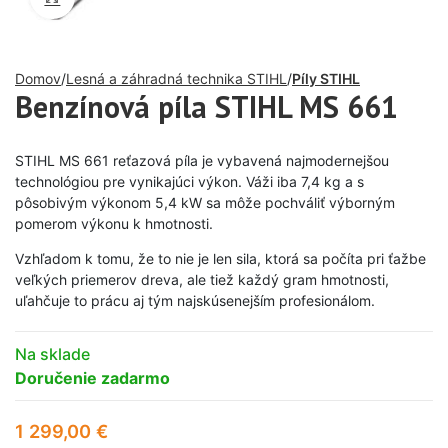
Domov
Lesná a záhradná technika STIHL
Píly STIHL
Benzínová píla STIHL MS 661
STIHL MS 661 reťazová píla je vybavená najmodernejšou
technológiou pre vynikajúci výkon. Váži iba 7,4 kg a s
pôsobivým výkonom 5,4 kW sa môže pochváliť výborným
pomerom výkonu k hmotnosti.
Vzhľadom k tomu, že to nie je len sila, ktorá sa počíta pri ťažbe
veľkých priemerov dreva, ale tiež každý gram hmotnosti,
uľahčuje to prácu aj tým najskúsenejším profesionálom.
Na sklade
Doručenie zadarmo
1 299,00
€