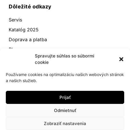
Dôležité odkazy
Servis
Katalóg 2025
Doprava a platba
Blog
Spravujte súhlas so súbormi
Kontakt
cookie
Záručné podmienky
Používame cookies na optimalizáciu našich webových stránok
Odstúpenie od zmluvy
a našich služieb.
Reklamácia a vrátenie
Prijať
Obchodné podmienky
Zásady používania súborov cookie (EÚ)
Odmietnuť
Zobraziť nastavenia