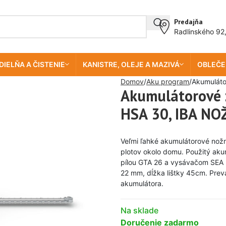
Predajňa
Radlinského 92
DIELŇA A ČISTENIE
KANISTRE, OLEJE A MAZIVÁ
OBLEČE
Domov
Aku program
Akumuláto
Akumulátorové 
HSA 30, IBA NO
Veľmi ľahké akumulátorové nož
plotov okolo domu. Použitý aku
pílou GTA 26 a vysávačom SEA 
22 mm, dĺžka lištky 45cm. Prev
akumulátora.
Na sklade
Doručenie zadarmo