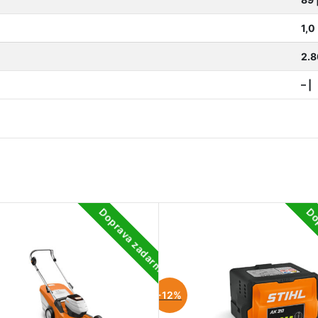
1,0
2.
– |
Doprava zadarmo
Do
-12%