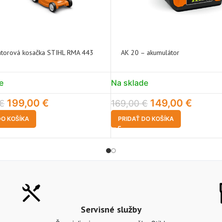
torová kosačka STIHL RMA 443
AK 20 – akumulátor
e
Na sklade
199,00
€
149,00
€
€
169,00
€
DO KOŠÍKA
PRIDAŤ DO KOŠÍKA
Servisné služby