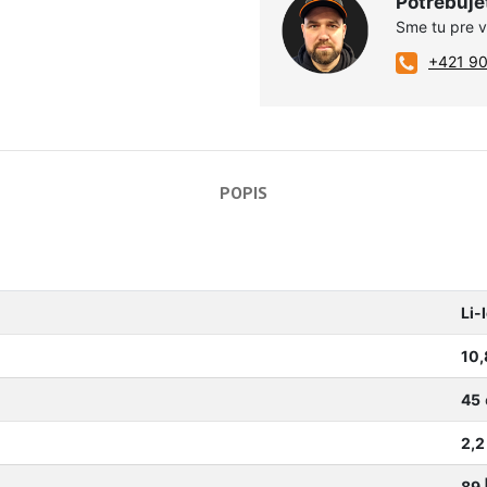
Potrebuje
Sme tu pre 
+421 9
POPIS
Li-
10,
45
2,2
89 