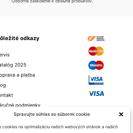
Odborné zaškolenie k obsluhe produktov.
ôležité odkazy
ervis
atalóg 2025
oprava a platba
log
ontakt
áručné podmienky
Spravujte súhlas so súbormi cookie
dstúpenie od zmluvy
eklamácia a vrátenie
 cookies na optimalizáciu našich webových stránok a našich