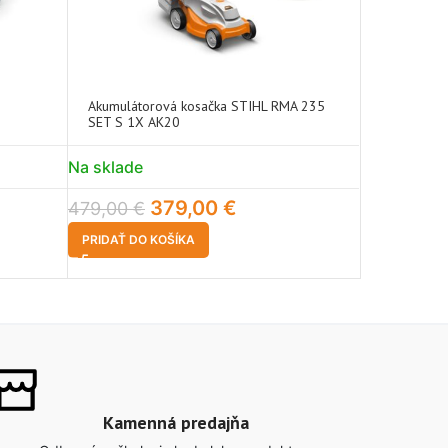
Akumulátorová kosačka STIHL RMA 235
Akumulátor
SET S 1X AK20
SET s 2 x 
Na sklade
Na sklade
379,00
€
479,00
€
679,00
€
PRIDAŤ DO KOŠÍKA
PRIDAŤ DO 
Kamenná predajňa