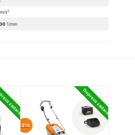
2
m/s
800
1/min
prava zadarmo
Doprava zadarmo
-21%
-15%