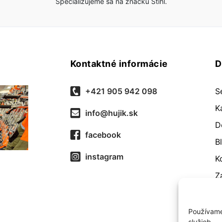
Špecializujeme sa na značku Stihl.
Kontaktné informácie
D
+421 905 942 098
S
K
info@hujik.sk
D
facebook
B
instagram
K
Z
O
R
Používame
služieb.