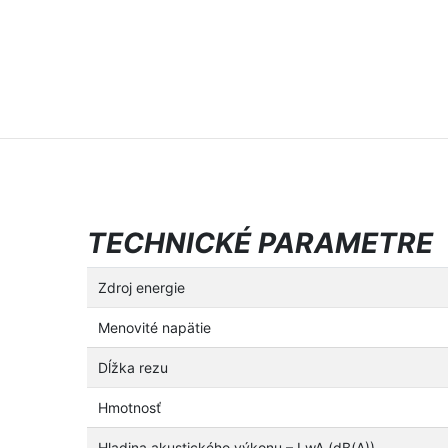
TECHNICKÉ PARAMETRE
Zdroj energie
Menovité napätie
Dĺžka rezu
Hmotnosť
Hladina akustického výkonu – LwA (dB(A))