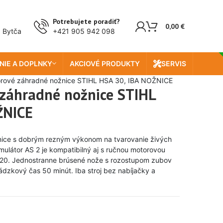
Doprava zada
Potrebujete poradiť?
0,00
€
, Bytča
+421 905 942 098
NIE A DOPLNKY
AKCIOVÉ PRODUKTY
SERVIS
rové záhradné nožnice STIHL HSA 30, IBA NOŽNICE
záhradné nožnice STIHL
ŽNICE
nice s dobrým rezným výkonom na tvarovanie živých
mulátor AS 2 je kompatibilný aj s ručnou motorovou
20. Jednostranne brúsené nože s rozostupom zubov
ádzkový čas 50 minút. Iba stroj bez nabíjačky a