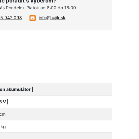
te poradiť s výberom?
vás Pondelok-Piatok od 8:00 do 16:00
05 942 098
info@hujik.sk
Ion akumulátor |
8 V |
cm
kg
|