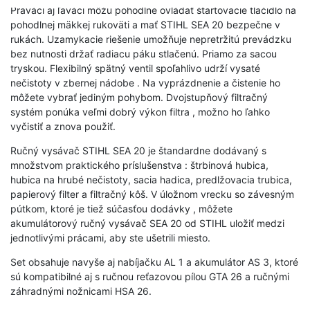
Praváci aj ľaváci môžu pohodlne ovládať štartovacie tlačidlo na
pohodlnej mäkkej rukoväti a mať STIHL SEA 20 bezpečne v
rukách. Uzamykacie riešenie umožňuje nepretržitú prevádzku
bez nutnosti držať radiacu páku stlačenú. Priamo za sacou
tryskou. Flexibilný spätný ventil spoľahlivo udrží vysaté
nečistoty v zbernej nádobe . Na vyprázdnenie a čistenie ho
môžete vybrať jediným pohybom. Dvojstupňový filtračný
systém ponúka veľmi dobrý výkon filtra , možno ho ľahko
vyčistiť a znova použiť.
Ručný vysávač STIHL SEA 20 je štandardne dodávaný s
množstvom praktického príslušenstva : štrbinová hubica,
hubica na hrubé nečistoty, sacia hadica, predlžovacia trubica,
papierový filter a filtračný kôš. V úložnom vrecku so závesným
pútkom, ktoré je tiež súčasťou dodávky , môžete
akumulátorový ručný vysávač SEA 20 od STIHL uložiť medzi
jednotlivými prácami, aby ste ušetrili miesto.
Set obsahuje navyše aj nabíjačku AL 1 a akumulátor AS 3, ktoré
sú kompatibilné aj s ručnou reťazovou pílou GTA 26 a ručnými
záhradnými nožnicami HSA 26.