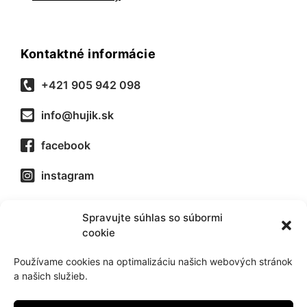
Kontaktné informácie
+421 905 942 098
info@hujik.sk
facebook
instagram
Spravujte súhlas so súbormi
Dôležité odkazy
cookie
Servis
Používame cookies na optimalizáciu našich webových stránok
a našich služieb.
Katalóg 2025
Doprava a platba