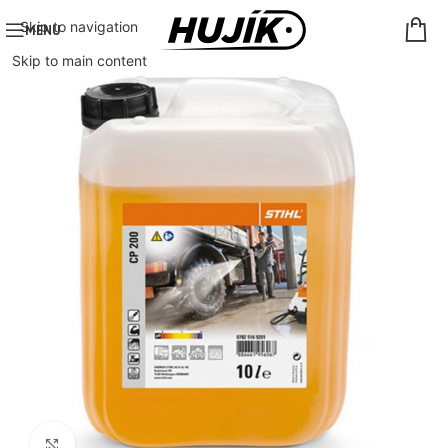
Skip to navigation
MENU
Skip to main content
Click to enlarge