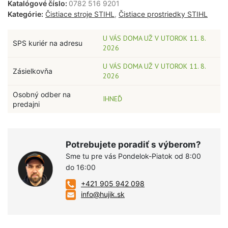
Katalógové číslo:
0782 516 9201
Kategórie:
Čistiace stroje STIHL
,
Čistiace prostriedky STIHL
U VÁS DOMA UŽ V UTOROK 11. 8.
SPS kuriér na adresu
2026
U VÁS DOMA UŽ V UTOROK 11. 8.
Zásielkovňa
2026
Osobný odber na
IHNEĎ
predajni
Potrebujete poradiť s výberom?
Sme tu pre vás Pondelok-Piatok od 8:00
do 16:00
+421 905 942 098
info@hujik.sk