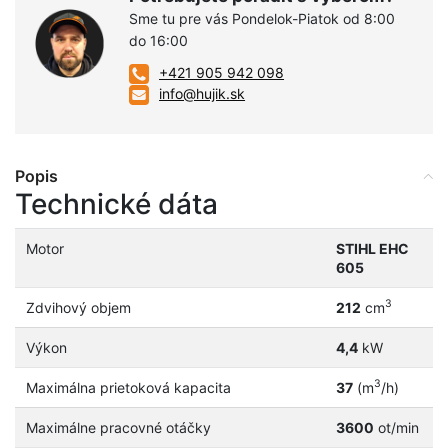
Sme tu pre vás Pondelok-Piatok od 8:00
do 16:00
+421 905 942 098
info@hujik.sk
Popis
Technické dáta
Motor
STIHL EHC
605
3
Zdvihový objem
212
cm
Výkon
4,4
kW
3
Maximálna prietoková kapacita
37
(m
/h)
Maximálne pracovné otáčky
3600
ot/min