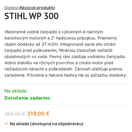
Domov
Akciové produkty
STIHL WP 300
Všestranné vodné čerpadlo s výkonným 4-taktným
benzínovým motorom a 2“ hadicovou prípojkou. Priemerný
objem dodávky až 37 m3/h. Integrované sacie sito chráni
čerpadlo pred poškodením, filtráciou čiastočiek nečistôt
obsiahnutých vo vode. Pevný rám zaisťuje vodnému čerrpadlu
dobrú stabilitu na rôznych povrchov a chráni motor pred
nežiadúcimi nárazmi a poškodením. Zároveň uľahčuje prenos
zariadenia. Prívodná a tlaková hadica nie sú súčasťou dodávky.
Na sklade
Doručenie zadarmo
319,00
€
369,00
€
Na sklade (dostupné na objednávku)