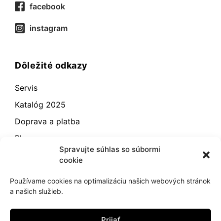
facebook
instagram
Dôležité odkazy
Servis
Katalóg 2025
Doprava a platba
Blog
Spravujte súhlas so súbormi
Kontakt
cookie
Záručné podmienky
Používame cookies na optimalizáciu našich webových stránok
Odstúpenie od zmluvy
a našich služieb.
Reklamácia a vrátenie
Prijať