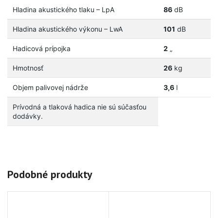
Hladina akustického tlaku – LpA
86
dB
Hladina akustického výkonu – LwA
101
dB
Hadicová prípojka
2
„
Hmotnosť
26
kg
Objem palivovej nádrže
3,6
l
Prívodná a tlaková hadica nie sú súčasťou
dodávky.
Podobné produkty