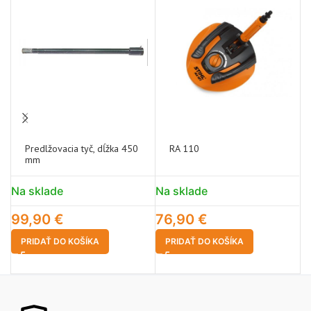
-
Predlžovacia tyč, dĺžka 450
RA 110
mm
Na sklade
Na sklade
N
99,90
€
76,90
€
7
PRIDAŤ DO KOŠÍKA
PRIDAŤ DO KOŠÍKA