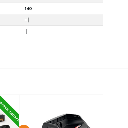
140
– |
|
prava zadarmo
-3
0%