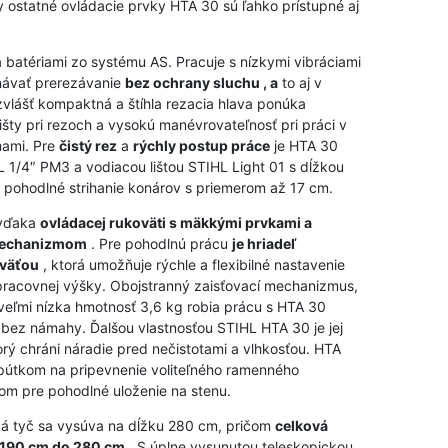
y ostatné ovládacie prvky HTA 30 sú ľahko prístupné aj
 batériami zo systému AS. Pracuje s nízkymi vibráciami
návať prerezávanie
bez ochrany sluchu , a
to aj v
bzvlášť kompaktná a štíhla rezacia hlava ponúka
lišty pri rezoch a vysokú manévrovateľnosť pri práci v
mami. Pre
čistý rez
a
rýchly postup práce
je HTA 30
 1/4″ PM3 a vodiacou lištou STIHL Light 01 s dĺžkou
a pohodlné strihanie konárov s priemerom až 17 cm.
 vďaka
ovládacej rukoväti s mäkkými prvkami a
mechanizmom
. Pre pohodlnú prácu
je hriadeľ
väťou
, ktorá umožňuje rýchle a flexibilné nastavenie
d pracovnej výšky. Obojstranný zaisťovací mechanizmus,
veľmi nízka hmotnosť 3,6 kg robia prácu s HTA 30
a bez námahy. Ďalšou vlastnosťou STIHL HTA 30 je jej
orý chráni náradie pred nečistotami a vlhkosťou. HTA
pútkom na pripevnenie voliteľného ramenného
om pre pohodlné uloženie na stenu.
cká tyč sa vysúva na dĺžku 280 cm, pričom
celková
d 190 cm do 280 cm
. S úplne vysunutou teleskopickou