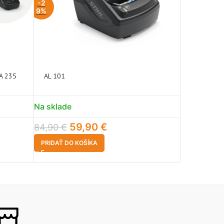
-2
9%
NEDO
STUP
NÉ
A 235
AL 101
STIHL BGA
199,00
€
Na sklade
VIAC INFO
59,90
€
84,90
€
PRIDAŤ DO KOŠÍKA