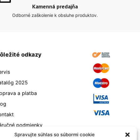
Kamenná predajňa
Odborné zaškolenie k obsluhe produktov.
ôležité odkazy
ervis
atalóg 2025
oprava a platba
log
ontakt
áručné podmienky
Spravujte súhlas so súbormi cookie
dstúpenie od zmluvy