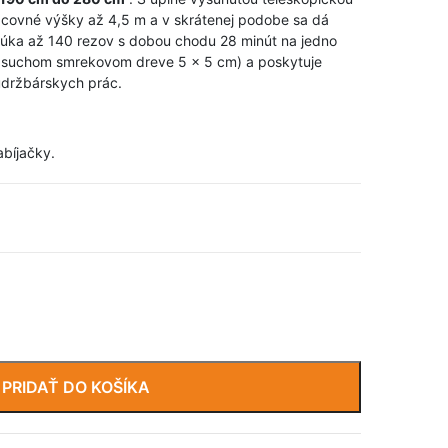
acovné výšky až 4,5 m a v skrátenej podobe sa dá
núka až 140 rezov s dobou chodu 28 minút na jedno
na suchom smrekovom dreve 5 x 5 cm) a poskytuje
údržbárskych prác.
bíjačky.
PRIDAŤ DO KOŠÍKA