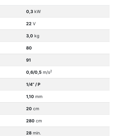
0,3
kW
22
V
3,0
kg
80
91
2
0,6/0,5
m/s
1/4” / P
1,10
mm
20
cm
280
cm
28
min.