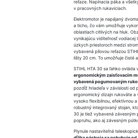
reťaze. Napínacia páka a všetk
v pracovných rukaviciach.
Elektromotor je napájaný dvoma
a ticho, čo vám umožňuje vyko
oblastiach citlivých na hluk. O
vynikajúcu viditeľnosť vodiacej 
úzkych priestoroch medzi stro
vybavená pílovou reťazou STIHL
lišty 20 cm. To umožňuje čisté 
STIHL HTA 30 sa ľahko ovláda
ergonomickým zaisťovacím 
vybavená pogumovaným ruko
pozdĺž hriadeľa v závislosti o
ergonomický dizajn rukoväte a 
vysoko flexibilnou, efektívnou 
robustný integrovaný stojan, kt
30 je tiež vybavená závesným 
popruhu, ako aj závesným pútk
Plynule nastaviteľná teleskopi
dĺžka nástroja sa pohybuje o