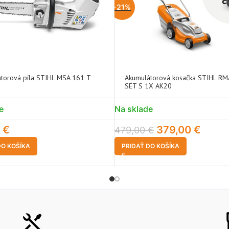
-21%
torová píla STIHL MSA 161 T
Akumulátorová kosačka STIHL RM
SET S 1X AK20
e
Na sklade
0
€
379,00
€
479,00
€
DO KOŠÍKA
PRIDAŤ DO KOŠÍKA