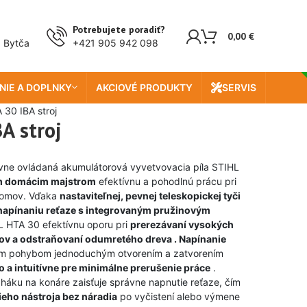
Doprava zada
Potrebujete poradiť?
0,00
€
, Bytča
+421 905 942 098
NIE A DOPLNKY
AKCIOVÉ PRODUKTY
SERVIS
 30 IBA stroj
A stroj
ívne ovládaná akumulátorová vyvetvovacia píla STIHL
m domácim majstrom
efektívnu a pohodlnú prácu pri
romov. Vďaka
nastaviteľnej, pevnej teleskopickej tyči
napínaniu reťaze s integrovaným pružinovým
 HTA 30 efektívnu oporu pri
prerezávaní vysokých
íkov a odstraňovaní odumretého dreva . Napínanie
ným pohybom jednoduchým otvorením a zatvorením
lo a intuitívne pre minimálne prerušenie práce
.
háku na konáre zaisťuje správne napnutie reťaze, čím
ieho nástroja bez náradia
po vyčistení alebo výmene