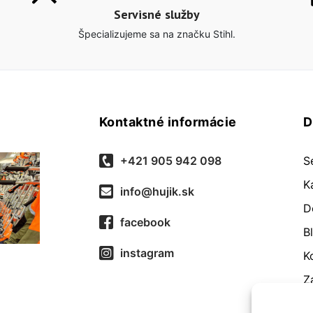
Servisné služby
Špecializujeme sa na značku Stihl.
Kontaktné informácie
D
+421 905 942 098
S
K
info@hujik.sk
D
facebook
B
instagram
K
Z
O