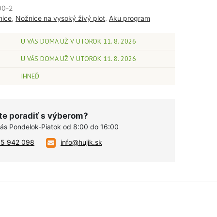
00-2
nice
,
Nožnice na vysoký živý plot
,
Aku program
U VÁS DOMA UŽ V UTOROK 11. 8. 2026
U VÁS DOMA UŽ V UTOROK 11. 8. 2026
IHNEĎ
te poradiť s výberom?
vás Pondelok-Piatok od 8:00 do 16:00
05 942 098
info@hujik.sk