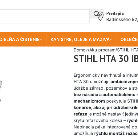
Predajňa
Radlinského 92
DIELŇA A ČISTENIE
KANISTRE, OLEJE A MAZIVÁ
OBLEČE
Domov
Aku program
STIHL HTA
STIHL HTA 30 IB
Ergonomicky navrhnutá a intuit
HTA 30 umožňuje
ambiciózny
údržbe záhrad, pozemkov a st
bez náradia a automatickému 
mechanizmom
poskytuje STIHL
konárov, ako aj pri údržbe kr
reťaze
je možné nastaviť jedi
krytu reťazového kolesa
– rých
Napínacia páka integrovaná do 
umožňuje
rýchlu montáž rezac