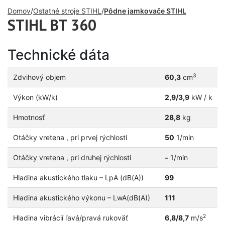
Domov
Ostatné stroje STIHL
Pôdne jamkovače STIHL
STIHL BT 360
Technické dáta
3
Zdvihový objem
60,3
cm
Výkon (kW/k)
2,9/3,9
kW / k
Hmotnosť
28,8
kg
Otáčky vretena , pri prvej rýchlosti
50
1/min
Otáčky vretena , pri druhej rýchlosti
–
1/min
Hladina akustického tlaku – LpA (dB(A))
99
Hladina akustického výkonu – LwA(dB(A))
111
2
Hladina vibrácií ľavá/pravá rukoväť
6,8/8,7
m/s