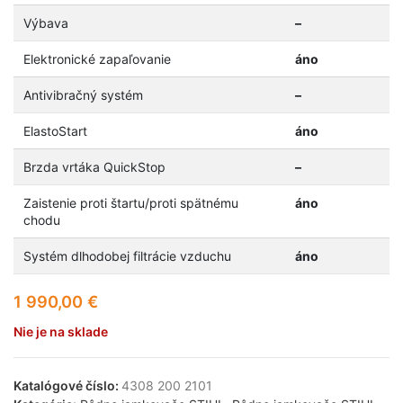
Výbava
–
Elektronické zapaľovanie
áno
Antivibračný systém
–
ElastoStart
áno
Brzda vrtáka QuickStop
–
Zaistenie proti štartu/proti spätnému
áno
chodu
Systém dlhodobej filtrácie vzduchu
áno
1 990,00
€
Nie je na sklade
Katalógové číslo:
4308 200 2101