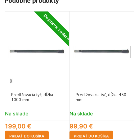
Podobné produkty
Doprava zadarmo
Predlžovacia tyč, dĺžka
Predlžovacia tyč, dĺžka 450
1000 mm
mm
Na sklade
Na sklade
N
199,00
€
99,90
€
1
PRIDAŤ DO KOŠÍKA
PRIDAŤ DO KOŠÍKA