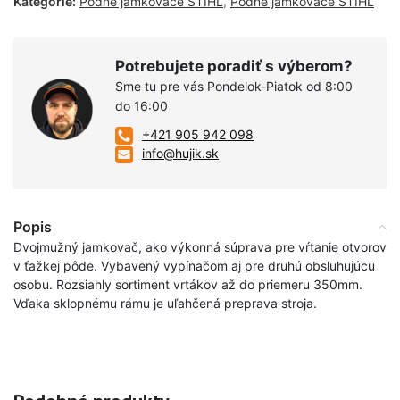
Kategórie:
Pôdne jamkovače STIHL
,
Pôdne jamkovače STIHL
Potrebujete poradiť s výberom?
Sme tu pre vás Pondelok-Piatok od 8:00
do 16:00
+421 905 942 098
info@hujik.sk
Popis
Dvojmužný jamkovač, ako výkonná súprava pre vŕtanie otvorov
v ťažkej pôde. Vybavený vypínačom aj pre druhú obsluhujúcu
osobu. Rozsiahly sortiment vrtákov až do priemeru 350mm.
Vďaka sklopnému rámu je uľahčená preprava stroja.