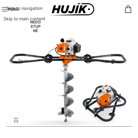
Skip to navigation
MENU
Skip to main content
NEDO
STUP
NÉ
Click to enlarge