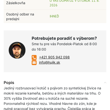
U VÁS DOMA UŽ V UTOROK 11. 8.
Zásielkovňa
2026
Osobný odber na
IHNEĎ
predajni
Potrebujete poradiť s výberom?
Sme tu pre vás Pondelok-Piatok od 8:00
do 16:00
+421 905 942 098
info@hujik.sk
Popis
Jediný rozbrusovací kotúč s pojivom zo syntetickej živice na
mokré rezanie kameňa, betónu a iných materiálov na trhu. O
30% vyššia životnosť ako u kotúča na suché rezanie.
Porovnateľná rýchlosť rezu. Vhodné hlavne do zón, kde je
nutné pracovať bez vytvárania prachu. Čistejšia práca je