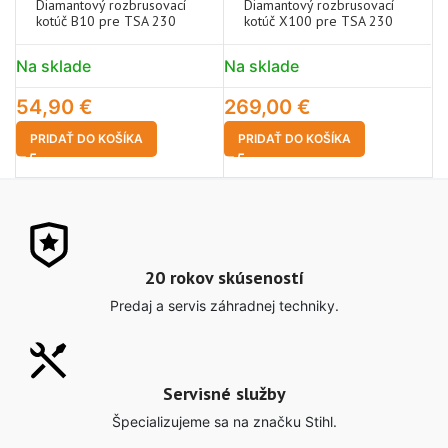
Diamantový rozbrusovací
Diamantový rozbrusovací
kotúč B10 pre TSA 230
kotúč X100 pre TSA 230
Na sklade
Na sklade
N
54,90
€
269,00
€
1
PRIDAŤ DO KOŠÍKA
PRIDAŤ DO KOŠÍKA
20 rokov skúseností
Predaj a servis záhradnej techniky.
Servisné služby
Špecializujeme sa na značku Stihl.