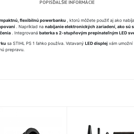
POPIS
ĎALŠIE INFORMÁCIE
mpaktnú, flexibilnú powerbanku
, ktorú môžete použiť aj ako nabíj
mpovaní
. Napríklad na
nabíjanie elektronických zariadení, ako sú 
čenia
. Integrovaná
baterka s 2-stupňovým prepínateľným LED sv
rku
sa STIHL PS 1 ľahko používa. Vstavaný
LED displej
vám umožní v
nú prepravu.