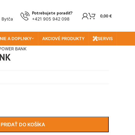
Potrebujete poradiť?
0,00
€
, Bytča
+421 905 942 098
NIE A DOPLNKY
AKCIOVÉ PRODUKTY
SERVIS
 POWER BANK
ANK
PRIDAŤ DO KOŠÍKA