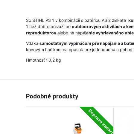
So STIHL PS 1 v kombinácii s batériou AS 2 získate
ko
1 tiež dobre poslúži pri
outdoorových aktivitách a ke
reproduktorov
alebo na napáj
anie vyhrievaného oble
Vďaka
samostatným vypínačom pre napájanie a bate
kovovým háčikom na opasok pre jednoduchú a pohodl
Hmotnosť : 0,2 kg
Podobné produkty
Doprava zadarmo