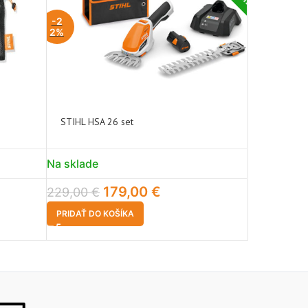
-2
2%
STIHL HSA 26 set
Teleskopic
Na sklade
Na sklade
179,00
€
39,90
€
229,00
€
PRIDAŤ DO KOŠÍKA
PRIDAŤ DO 