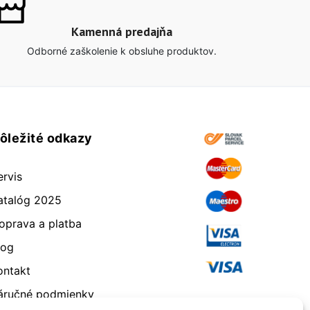
Kamenná predajňa
Odborné zaškolenie k obsluhe produktov.
ôležité odkazy
ervis
atalóg 2025
oprava a platba
log
ontakt
áručné podmienky