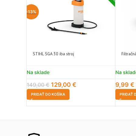
-13%
STIHL SGA 30 iba stroj
Filtrač
Na sklade
Na sklad
129,00
€
9,99
€
149,00
€
PRIDAŤ DO KOŠÍKA
PRIDAŤ 