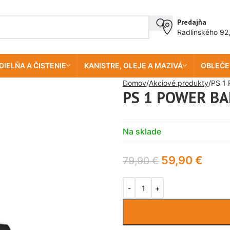
Predajňa
Radlinského 92
DIELŇA A ČISTENIE
KANISTRE, OLEJE A MAZIVÁ
OBLEČE
Domov
Akciové produkty
PS 1
PS 1 POWER B
Na sklade
59,90
€
79,90
€