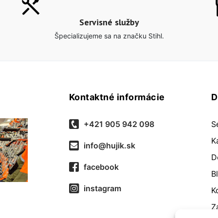
Servisné služby
Špecializujeme sa na značku Stihl.
Kontaktné informácie
D
+421 905 942 098
S
K
info@hujik.sk
D
facebook
B
instagram
K
Z