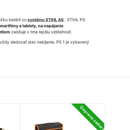
ačku batérií zo
systému STIHL AS
. STIHL PS
smartfóny a tablety, na napájanie
etlom
zaisťuje v tme lepšiu viditeľnosť.
ždy sledovať stav nabíjania. PS 1 je vybavený
Doprava zadarmo