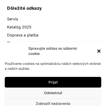
Dôležité odkazy
Servis
Katalóg 2025
Doprava a platba
Blog
Spravujte súhlas so súbormi
Kontakt
cookie
Záručné podmienky
Používame cookies na optimalizáciu našich webových stránok
Odstúpenie od zmluvy
a našich služieb.
Reklamácia a vrátenie
Prijať
Obchodné podmienky
Zásady používania súborov cookie (EÚ)
Odmietnuť
Zobraziť nastavenia