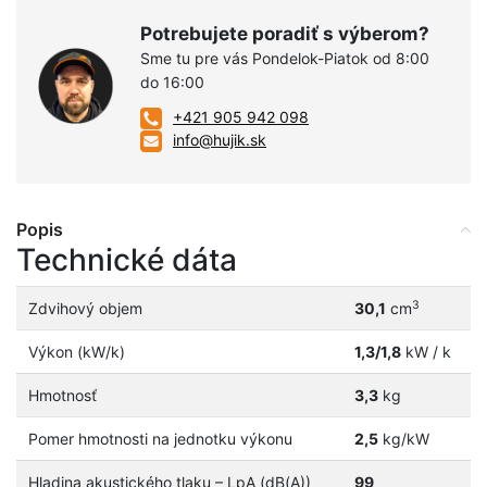
Potrebujete poradiť s výberom?
Sme tu pre vás Pondelok-Piatok od 8:00
do 16:00
+421 905 942 098
info@hujik.sk
Popis
Technické dáta
3
Zdvihový objem
30,1
cm
Výkon (kW/k)
1,3/1,8
kW / k
Hmotnosť
3,3
kg
Pomer hmotnosti na jednotku výkonu
2,5
kg/kW
Hladina akustického tlaku – LpA (dB(A))
99