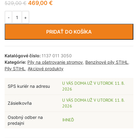
469,00
€
529,00
€
PRIDAŤ DO KOŠÍKA
Katalógové číslo:
1137 011 3050
Kategórie:
Píly na ošetrovanie stromov
,
Benzínové píly STIHL
,
Píly STIHL
,
Akciové produkty
U VÁS DOMA UŽ V UTOROK 11. 8.
SPS kuriér na adresu
2026
U VÁS DOMA UŽ V UTOROK 11. 8.
Zásielkovňa
2026
Osobný odber na
IHNEĎ
predajni