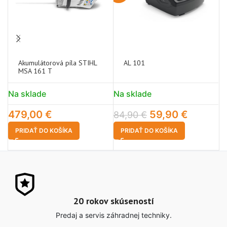
Akumulátorová píla STIHL
AL 101
MSA 161 T
Na sklade
Na sklade
N
479,00
€
59,90
€
8
84,90
€
PRIDAŤ DO KOŠÍKA
PRIDAŤ DO KOŠÍKA
20 rokov skúseností
Predaj a servis záhradnej techniky.