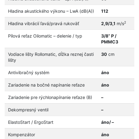
Hladina akustického výkonu – LwA (dB(A))
112
2
Hladina vibrácií ľavá/pravá rukoväť
2,9/3,1
m/s
Pílová reťaz Oilomatic – delenie / typ
3/8” P /
PMMC3
Vodiace lišty Rollomatic, dĺžka reznej časti
30
cm
lišty
Antivibračný systém
áno
Zariadenie na bočné napínanie reťaze
áno
Zariadenie pre rýchlonapínanie reťaze (B)
–
Dekompresný ventil
–
ElastoStart / ErgoStart
áno/ –
Kompenzátor
áno