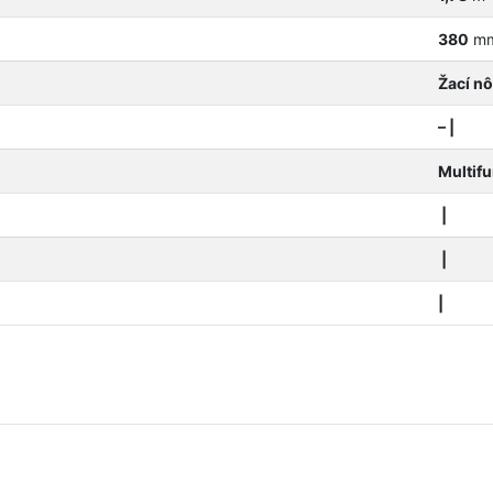
380
m
Žací n
– |
Multifu
|
|
|