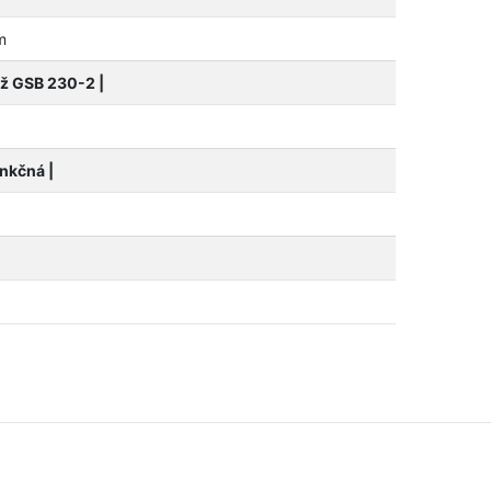
m
ôž GSB 230-2 |
nkčná |