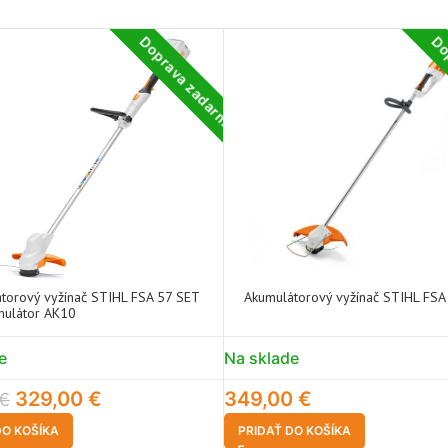
Doprava zadarmo
Do
torový vyžínač STIHL FSA 57 SET
Akumulátorový vyžínač STIHL FSA
mulátor AK10
e
Na sklade
329,00
€
349,00
€
€
DO KOŠÍKA
PRIDAŤ DO KOŠÍKA