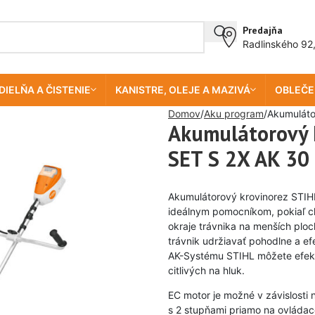
Predajňa
Radlinského 92
DIELŇA A ČISTENIE
KANISTRE, OLEJE A MAZIVÁ
OBLEČE
Domov
Aku program
Akumuláto
Akumulátorový k
SET S 2X AK 30
Akumulátorový krovinorez STIH
ideálnym pomocníkom, pokiaľ chc
okraje trávnika na menších pl
trávnik udržiavať pohodlne a e
AK-Systému STIHL môžete efektí
citlivých na hluk.
EC motor je možné v závislosti 
s 2 stupňami priamo na ovládace