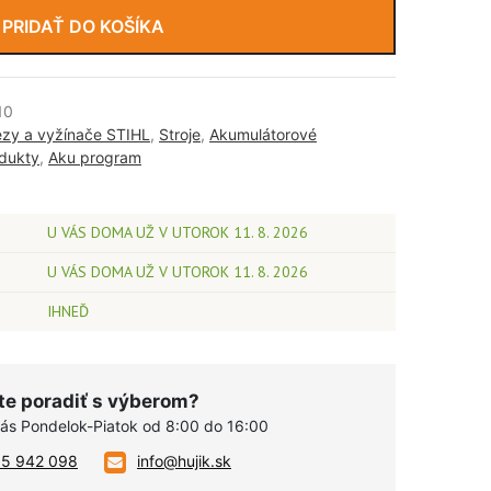
PRIDAŤ DO KOŠÍKA
10
ezy a vyžínače STIHL
,
Stroje
,
Akumulátorové
dukty
,
Aku program
U VÁS DOMA UŽ V UTOROK 11. 8. 2026
U VÁS DOMA UŽ V UTOROK 11. 8. 2026
IHNEĎ
te poradiť s výberom?
vás Pondelok-Piatok od 8:00 do 16:00
05 942 098
info@hujik.sk