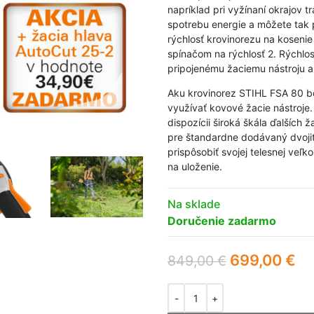
napríklad pri vyžínaní okrajov t
spotrebu energie a môžete tak p
rýchlosť krovinorezu na koseni
spínačom na rýchlosť 2. Rýchlo
pripojenému žaciemu nástroju a 
Aku krovinorez STIHL FSA 80 bo
využívať kovové žacie nástroje
dispozícii široká škála ďalších 
pre štandardne dodávaný dvojit
prispôsobiť svojej telesnej ve
na uloženie.
Na sklade
Doručenie zadarmo
699,00
€
849,00
€