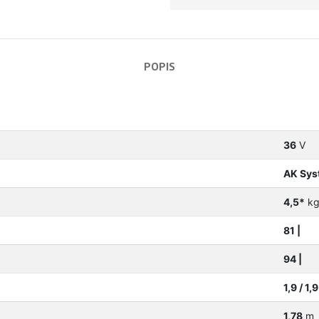
POPIS
36
V
AK Sys
4,5*
k
81 |
94 |
1,9 / 1,9
1,78
m