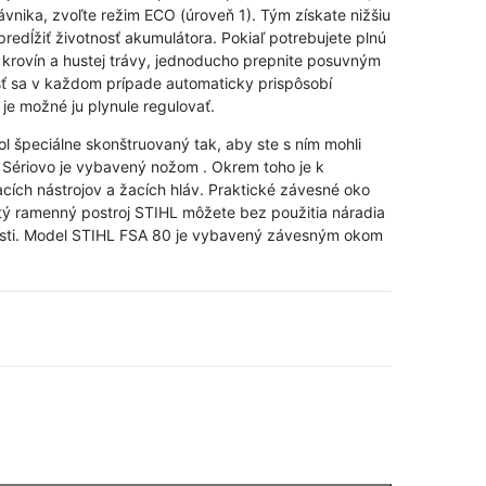
rávnika, zvoľte režim ECO (úroveň 1). Tým získate nižšiu
redĺžiť životnosť akumulátora. Pokiaľ potrebujete plnú
e krovín a hustej trávy, jednoducho prepnite posuvným
sť sa v každom prípade automaticky prispôsobí
je možné ju plynule regulovať.
l špeciálne skonštruovaný tak, aby ste s ním mohli
. Sériovo je vybavený nožom . Okrem toho je k
žacích nástrojov a žacích hláv. Praktické závesné oko
ý ramenný postroj STIHL môžete bez použitia náradia
ľkosti. Model STIHL FSA 80 je vybavený závesným okom