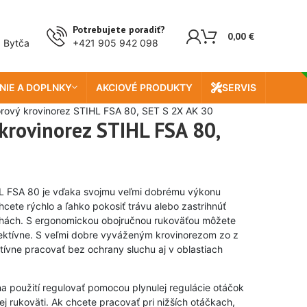
Doprava zada
Potrebujete poradiť?
0,00
€
, Bytča
+421 905 942 098
NIE A DOPLNKY
AKCIOVÉ PRODUKTY
SERVIS
rový krovinorez STIHL FSA 80, SET S 2X AK 30
rovinorez STIHL FSA 80,
L FSA 80 je vďaka svojmu veľmi dobrému výkonu
ete rýchlo a ľahko pokosiť trávu alebo zastrihnúť
ochách. S ergonomickou obojručnou rukoväťou môžete
fektívne. S veľmi dobre vyváženým krovinorezom zo z
vne pracovať bez ochrany sluchu aj v oblastiach
na použití regulovať pomocou plynulej regulácie otáčok
j rukoväti. Ak chcete pracovať pri nižších otáčkach,