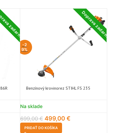
prava zadarmo
Doprava zadarmo
-2
9%
 86R
Benzínový krovinorez STIHL FS 235
Benzínový 
Na sklade
Na sklade
499,00
€
999,00
€
699,00
€
PRIDAŤ DO KOŠÍKA
PRIDAŤ DO 