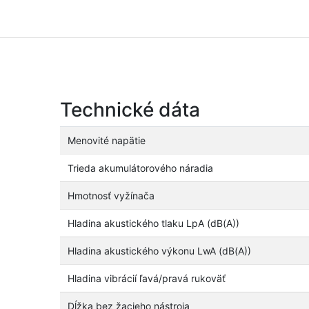
Technické dáta
Menovité napätie
Trieda akumulátorového náradia
Hmotnosť vyžínača
Hladina akustického tlaku LpA (dB(A))
Hladina akustického výkonu LwA (dB(A))
Hladina vibrácií ľavá/pravá rukoväť
Dĺžka bez žacieho nástroja