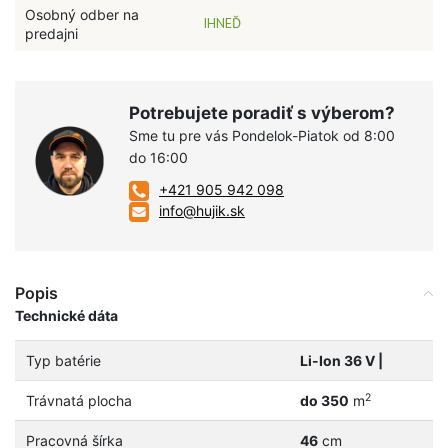
Osobný odber na
IHNEĎ
predajni
Potrebujete poradiť s výberom?
Sme tu pre vás Pondelok-Piatok od 8:00
do 16:00
+421 905 942 098
info@hujik.sk
Popis
Technické dáta
Typ batérie
Li-Ion 36 V |
2
Trávnatá plocha
do 350
m
Pracovná šírka
46
cm