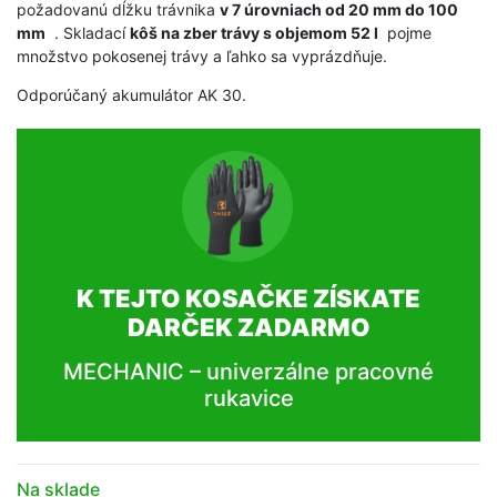
požadovanú dĺžku trávnika
v 7 úrovniach od 20 mm do 100
mm
. Skladací
kôš na zber trávy s objemom 52 l
pojme
množstvo pokosenej trávy a ľahko sa vyprázdňuje.
Odporúčaný akumulátor AK 30.
K TEJTO KOSAČKE ZÍSKATE
DARČEK ZADARMO
MECHANIC – univerzálne pracovné
rukavice
Na sklade