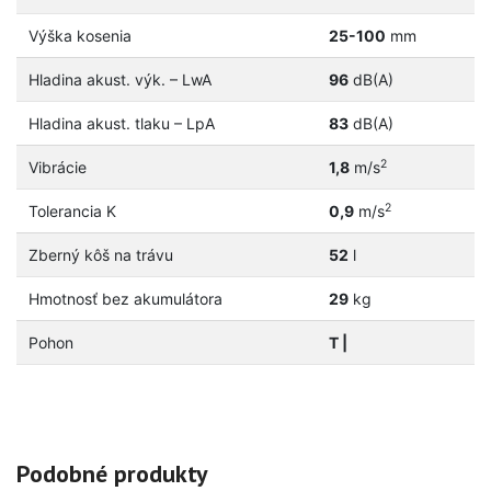
Výška kosenia
25-100
mm
Hladina akust. výk. – LwA
96
dB(A)
Hladina akust. tlaku – LpA
83
dB(A)
2
Vibrácie
1,8
m/s
2
Tolerancia K
0,9
m/s
Zberný kôš na trávu
52
l
Hmotnosť bez akumulátora
29
kg
Pohon
T |
Podobné produkty