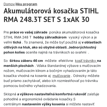
Domov
Aku program
Akumulátorová kosačka STIHL
RMA 248.3T SET S 1xAK 30
Pre
práce vo vašej záhrade
ponúka akumulátorová kosačka
STIHL RMA 248 T
hobby záhradkárom
vysoký výkon a je
veľmi
tichá
. To znamená, že môže byť použitá aj
v oblastiach
citlivých na hluk, ako sú obytné oblasti.
Jednorýchlostný
pohon kolies
oceníte najmä na trávnikoch so svahmi .
So
šírkou záberu 46 cm
môžete efektívne
kosiť trávniky
na
menších plochách
. Vďaka štandardnej výbave s mulčovacím
nožom, mulčovacím klinom a bočným vyhadzovaním je táto
kosačka vhodná na kosenie aj
mulčovanie
. Odrezky môžete
buď priamo zachytávať, alebo ich rozmiestňovať po trávniku
pomocou bočného vyhadzovania.
Sklopná
a
výškovo nastaviteľná komfortná rukoväť
zaisťuje
pohodlné a ergonomické ovládanie kosačky.S
centrálnym
nastavením výšky kosenia
si môžete nastaviť