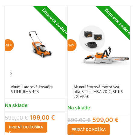
Doprava zadarmo
Doprava zadarm
-67%
-14%
Akumulátorová kosačka
Akumulátorová motorová
STIHL RMA 443
píla STIHL MSA 70 C, SET S
2X AK30
Na sklade
N
Na sklade
199,00
€
1
599,00
€
599,00
€
699,00
€
PRIDAŤ DO KOŠÍKA
PRIDAŤ DO KOŠÍKA