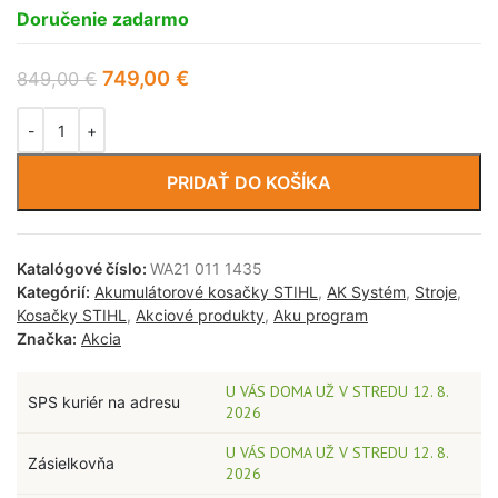
Doručenie zadarmo
749,00
€
849,00
€
PRIDAŤ DO KOŠÍKA
Katalógové číslo:
WA21 011 1435
Kategórií:
Akumulátorové kosačky STIHL
,
AK Systém
,
Stroje
,
Kosačky STIHL
,
Akciové produkty
,
Aku program
Značka:
Akcia
U VÁS DOMA UŽ V STREDU 12. 8.
SPS kuriér na adresu
2026
U VÁS DOMA UŽ V STREDU 12. 8.
Zásielkovňa
2026