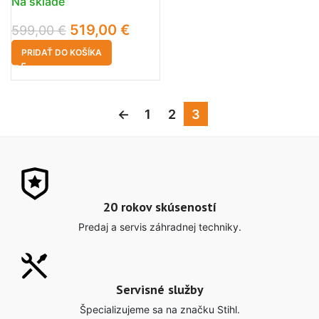
Na sklade
519,00
€
599,00
€
PRIDAŤ DO KOŠÍKA
←
1
2
3
20 rokov skúseností
Predaj a servis záhradnej techniky.
Servisné služby
Špecializujeme sa na značku Stihl.