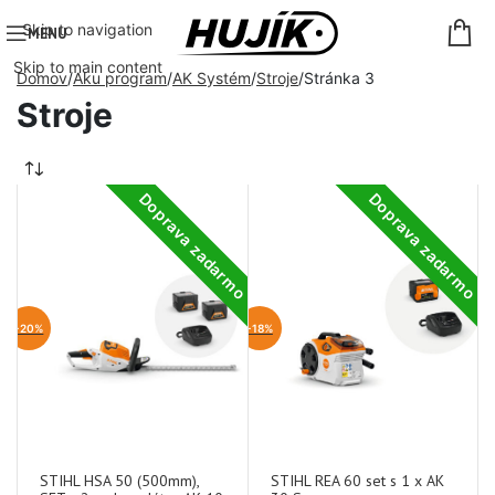
Skip to navigation
MENU
Skip to main content
Domov
Aku program
AK Systém
Stroje
Stránka 3
Stroje
Doprava zadarmo
Doprava zadarmo
-20%
-18%
STIHL HSA 50 (500mm),
STIHL REA 60 set s 1 x AK