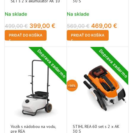
SET s 2 x akumulátor AK 10
30 S
Na sklade
Na sklade
399,00
€
469,00
€
499,00
€
569,00
€
PRIDAŤ DO KOŠÍKA
PRIDAŤ DO KOŠÍKA
Doprava zadarmo
Doprava zadarmo
-14%
Vozík s nádobou na vodu,
STIHL REA 60 set s 2 x AK
pre REA
30 S